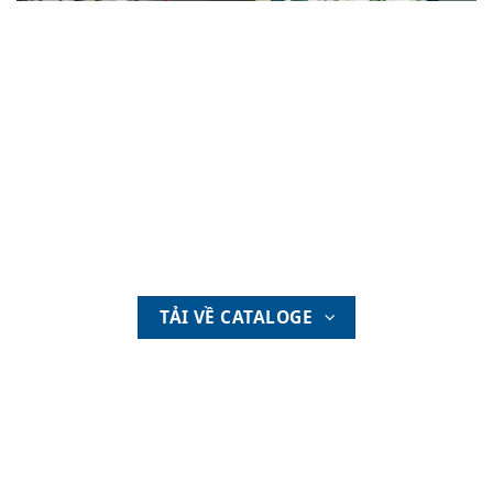
TẢI VỀ CATALOGE
SẢN PHẨM LIÊN
QUAN
Đầu kéo Shacman X3000 460HP 2024