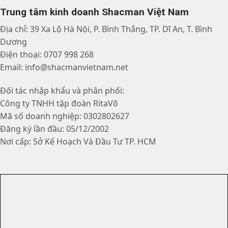
Thống kê truy cập:
Online Users:
0
Today's Visitors:
6
Total Views:
5.521
Total Visitors: