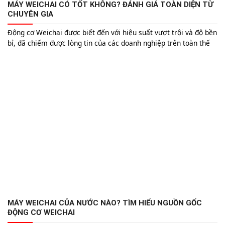
MÁY WEICHAI CÓ TỐT KHÔNG? ĐÁNH GIÁ TOÀN DIỆN TỪ
CHUYÊN GIA
Động cơ Weichai được biết đến với hiệu suất vượt trội và độ bền
bỉ, đã chiếm được lòng tin của các doanh nghiệp trên toàn thế
giới. Nhưng liệu máy Weichai có thực sự tốt như lời đồn? Bài
viết này sẽ đánh giá chi tiết từ lịch sử phát triển, công nghệ sản
xuất cho đến hiệu suất và dịch vụ hậu mãi để giúp bạn có cái
nhìn toàn diện nhất.
MÁY WEICHAI CỦA NƯỚC NÀO? TÌM HIỂU NGUỒN GỐC
ĐỘNG CƠ WEICHAI