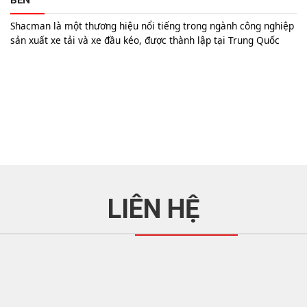
Shacman là một thương hiệu nổi tiếng trong ngành công nghiệp
sản xuất xe tải và xe đầu kéo, được thành lập tại Trung Quốc
vào năm 1968. Với hơn 50 năm kinh nghiệm, Shacman đã khẳng
định vị thế của mình bằng việc cung cấp các sản phẩm chất
lượng cao, đáp ứng nhu...
LIÊN HỆ