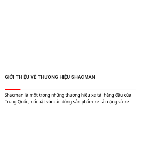
GIỚI THIỆU VỀ THƯƠNG HIỆU SHACMAN
Shacman là một trong những thương hiệu xe tải hàng đầu của
Trung Quốc, nổi bật với các dòng sản phẩm xe tải nặng và xe
đầu kéo. Được thành lập vào năm 1968, Shacman nhanh chóng
trở thành tên tuổi lớn trong ngành công nghiệp xe tải, không chỉ
tại Trung Quốc mà còn vươn tầm ra thị trường quốc tế.