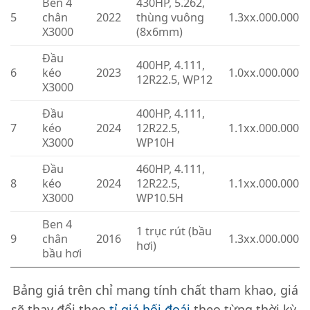
Ben 4
430HP, 5.262,
5
chân
2022
thùng vuông
1.3xx.000.000
X3000
(8x6mm)
Đầu
400HP, 4.111,
6
kéo
2023
1.0xx.000.000
12R22.5, WP12
X3000
Đầu
400HP, 4.111,
7
kéo
2024
12R22.5,
1.1xx.000.000
X3000
WP10H
Đầu
460HP, 4.111,
8
kéo
2024
12R22.5,
1.1xx.000.000
X3000
WP10.5H
Ben 4
1 trục rút (bầu
9
chân
2016
1.3xx.000.000
hơi)
bầu hơi
Bảng giá trên chỉ mang tính chất tham khao, giá
sẽ thay đổi theo
tỉ giá hối đoái
theo từng thời kỳ,