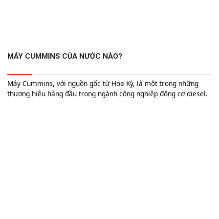
MÁY CUMMINS CỦA NƯỚC NÀO?
Máy Cummins, với nguồn gốc từ Hoa Kỳ, là một trong những
thương hiệu hàng đầu trong ngành công nghiệp động cơ diesel.
Được thành lập từ năm 1919 tại Columbus, Indiana, Cummins
không chỉ nổi bật với công nghệ động cơ tiên tiến mà còn có
mạng lưới sản xuất toàn cầu, bao gồm các cơ sở tại Trung Quốc,
Ấn Độ và Brazil. Các sản phẩm của Cummins được ứng dụng
rộng rãi trong xe tải, máy phát điện, và thiết bị xây dựng, nhờ
vào hiệu suất mạnh mẽ và độ bền cao. Tìm hiểu thêm về nguồn
gốc và chất lượng của máy Cummins trong bài viết này.