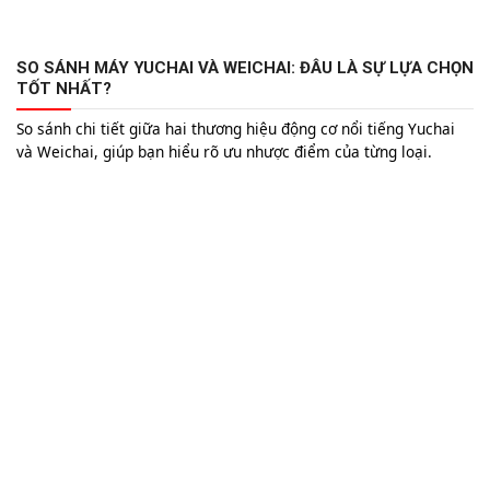
SO SÁNH MÁY YUCHAI VÀ WEICHAI: ĐÂU LÀ SỰ LỰA CHỌN
TỐT NHẤT?
So sánh chi tiết giữa hai thương hiệu động cơ nổi tiếng Yuchai
và Weichai, giúp bạn hiểu rõ ưu nhược điểm của từng loại.
Khám phá ngay để đưa ra quyết định tối ưu nhất cho nhu cầu
của bạn.