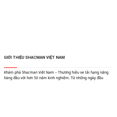
GIỚI THIỆU SHACMAN VIỆT NAM
Khám phá Shacman Việt Nam – Thương hiệu xe tải hạng nặng
hàng đầu với hơn 50 năm kinh nghiệm. Từ những ngày đầu
thành lập tại Trung Quốc đến việc chinh phục thị trường Việt
Nam, Shacman không ngừng cung cấp những dòng xe tải chất
lượng cao, mạnh mẽ và bền bỉ. Tìm hiểu về sự hiện diện vững
mạnh của Shacman tại Việt Nam, các sản phẩm nổi bật, dịch vụ
hậu mãi chuyên nghiệp và cam kết phát triển bền vững.