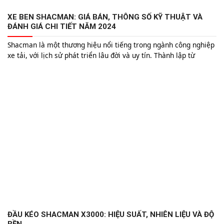
XE BEN SHACMAN: GIÁ BÁN, THÔNG SỐ KỸ THUẬT VÀ
ĐÁNH GIÁ CHI TIẾT NĂM 2024
Shacman là một thương hiệu nổi tiếng trong ngành công nghiệp
xe tải, với lịch sử phát triển lâu đời và uy tín. Thành lập từ
những năm 1968, Shacman đã không ngừng cải tiến và phát
triển để trở thành một trong những nhà sản xuất xe tải hàng
đầu thế giới. Các sản...
ĐẦU KÉO SHACMAN X3000: HIỆU SUẤT, NHIÊN LIỆU VÀ ĐỘ
BỀN