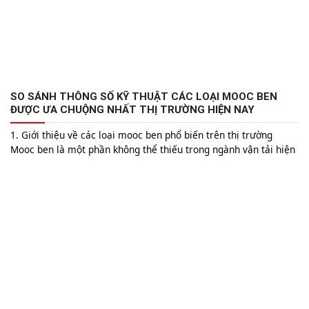
SO SÁNH THÔNG SỐ KỸ THUẬT CÁC LOẠI MOOC BEN
ĐƯỢC ƯA CHUỘNG NHẤT THỊ TRƯỜNG HIỆN NAY
1. Giới thiệu về các loại mooc ben phổ biến trên thị trường
Mooc ben là một phần không thể thiếu trong ngành vận tải hiện
đại, đặc biệt là trong lĩnh vực xây dựng và khai thác. Với khả
năng chịu tải lớn và tính linh hoạt cao, mooc ben giúp tối ưu
hóa...