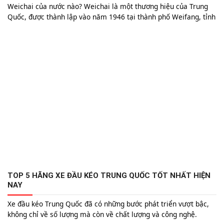
Weichai của nước nào? Weichai là một thương hiệu của Trung
Quốc, được thành lập vào năm 1946 tại thành phố Weifang, tỉnh
Sơn Đông. Ban đầu, Weichai là một nhà máy nhỏ chuyên sản
xuất động cơ diesel cho các loại tàu thủy và thiết bị quân sự.
TOP 5 HÃNG XE ĐẦU KÉO TRUNG QUỐC TỐT NHẤT HIỆN
NAY
Xe đầu kéo Trung Quốc đã có những bước phát triển vượt bậc,
không chỉ về số lượng mà còn về chất lượng và công nghệ.