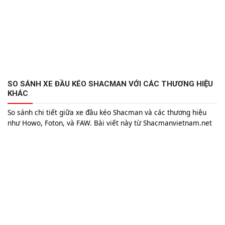
SO SÁNH XE ĐẦU KÉO SHACMAN VỚI CÁC THƯƠNG HIỆU
KHÁC
So sánh chi tiết giữa xe đầu kéo Shacman và các thương hiệu
như Howo, Foton, và FAW. Bài viết này từ Shacmanvietnam.net
sẽ giúp anh chị hiểu rõ ưu điểm của Shacman về công suất, độ
bền, và công nghệ tiên tiến, từ đó có quyết định mua xe chính
xác hơn.