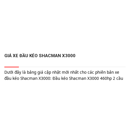
GIÁ XE ĐẦU KÉO SHACMAN X3000
Dưới đây là bảng giá cập nhật mới nhất cho các phiên bản xe
đầu kéo Shacman X3000: Đầu kéo Shacman X3000 460hp 2 cầu
2024 1,1**，000,000 Giá đã bao gồm VAT Đầu kéo Shacman
X3000 400hp 2 cầu 2024 1,1**，000,000 Giá đã bao gồm VAT
Đầu kéo Shacman X3000 400hp 2 cầu 2023 1,0**,000,000 Giá
đã bao gồm VAT