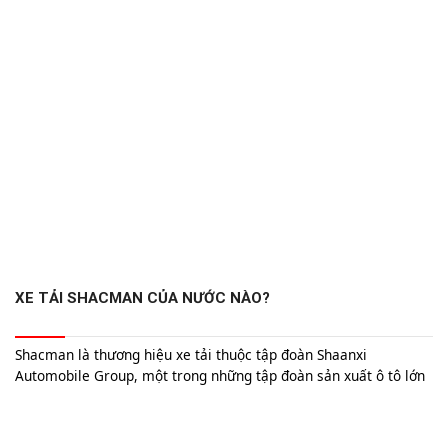
Trung Quốc, với sự đầu tư mạnh mẽ vào nghiên cứu và phát
triển, đã nhanh chóng trở thành một trong những quốc gia sản
xuất xe đầu kéo hàng đầu thế giới.
XE TẢI SHACMAN CỦA NƯỚC NÀO?
Shacman là thương hiệu xe tải thuộc tập đoàn Shaanxi
Automobile Group, một trong những tập đoàn sản xuất ô tô lớn
nhất của Trung Quốc. Được thành lập vào năm 1968, Shaanxi
Automobile đã nhanh chóng trở thành một tên tuổi lớn trong
lĩnh vực sản xuất xe thương mại, đặc biệt là xe tải nặng.