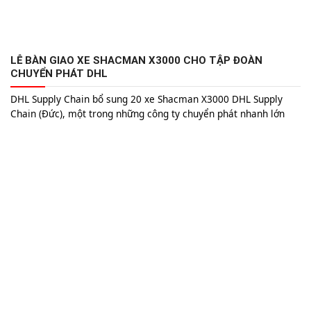
LỄ BÀN GIAO XE SHACMAN X3000 CHO TẬP ĐOÀN
CHUYỂN PHÁT DHL
DHL Supply Chain bổ sung 20 xe Shacman X3000 DHL Supply
Chain (Đức), một trong những công ty chuyển phát nhanh lớn
nhất thế giới đã giới thiệu dòng phương tiện vận chuyển mới,
bao gồm 20 xe tải Shacman X3000 với động cơ khí nén tự nhiên
(CNG) vào dịch vụ của mình. Các...