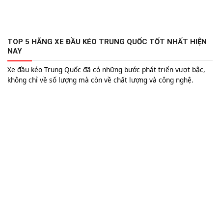
TOP 5 HÃNG XE ĐẦU KÉO TRUNG QUỐC TỐT NHẤT HIỆN
NAY
Xe đầu kéo Trung Quốc đã có những bước phát triển vượt bậc,
không chỉ về số lượng mà còn về chất lượng và công nghệ.
Trung Quốc, với sự đầu tư mạnh mẽ vào nghiên cứu và phát
triển, đã nhanh chóng trở thành một trong những quốc gia sản
xuất xe đầu kéo hàng đầu thế giới.