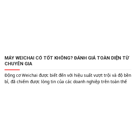
MÁY WEICHAI CÓ TỐT KHÔNG? ĐÁNH GIÁ TOÀN DIỆN TỪ
CHUYÊN GIA
Động cơ Weichai được biết đến với hiệu suất vượt trội và độ bền
bỉ, đã chiếm được lòng tin của các doanh nghiệp trên toàn thế
giới. Nhưng liệu máy Weichai có thực sự tốt như lời đồn? Bài
viết này sẽ đánh giá chi tiết từ lịch sử phát triển, công nghệ sản
xuất cho đến hiệu suất và dịch vụ hậu mãi để giúp bạn có cái
nhìn toàn diện nhất.