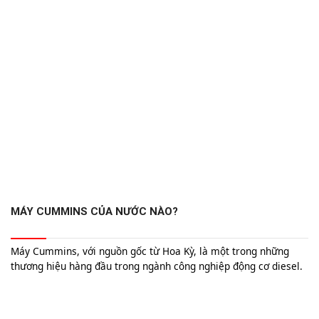
bền, và công nghệ tiên tiến, từ đó có quyết định mua xe chính
xác hơn.
MÁY CUMMINS CỦA NƯỚC NÀO?
Máy Cummins, với nguồn gốc từ Hoa Kỳ, là một trong những
thương hiệu hàng đầu trong ngành công nghiệp động cơ diesel.
Được thành lập từ năm 1919 tại Columbus, Indiana, Cummins
không chỉ nổi bật với công nghệ động cơ tiên tiến mà còn có
mạng lưới sản xuất toàn cầu, bao gồm các cơ sở tại Trung Quốc,