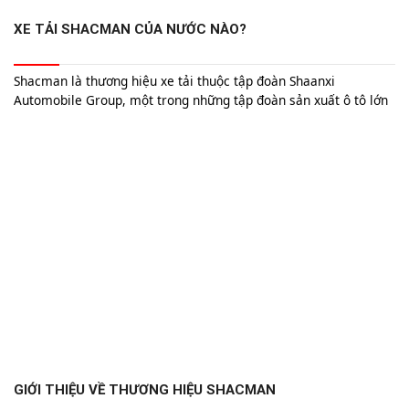
XE TẢI SHACMAN CỦA NƯỚC NÀO?
Shacman là thương hiệu xe tải thuộc tập đoàn Shaanxi
Automobile Group, một trong những tập đoàn sản xuất ô tô lớn
nhất của Trung Quốc. Được thành lập vào năm 1968, Shaanxi
Automobile đã nhanh chóng trở thành một tên tuổi lớn trong
lĩnh vực sản xuất xe thương mại, đặc biệt là xe tải nặng.
GIỚI THIỆU VỀ THƯƠNG HIỆU SHACMAN