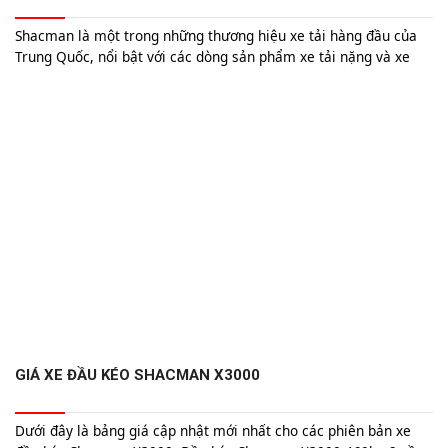
Shacman là một trong những thương hiệu xe tải hàng đầu của
Trung Quốc, nổi bật với các dòng sản phẩm xe tải nặng và xe
đầu kéo. Được thành lập vào năm 1968, Shacman nhanh chóng
trở thành tên tuổi lớn trong ngành công nghiệp xe tải, không chỉ
tại Trung Quốc mà còn vươn tầm ra thị trường quốc tế.
GIÁ XE ĐẦU KÉO SHACMAN X3000
Dưới đây là bảng giá cập nhật mới nhất cho các phiên bản xe