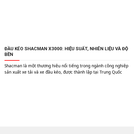
ĐẦU KÉO SHACMAN X3000: HIỆU SUẤT, NHIÊN LIỆU VÀ ĐỘ
BỀN
Shacman là một thương hiệu nổi tiếng trong ngành công nghiệp
sản xuất xe tải và xe đầu kéo, được thành lập tại Trung Quốc
vào năm 1968. Với hơn 50 năm kinh nghiệm, Shacman đã khẳng
định vị thế của mình bằng việc cung cấp các sản phẩm chất
lượng cao, đáp ứng nhu...