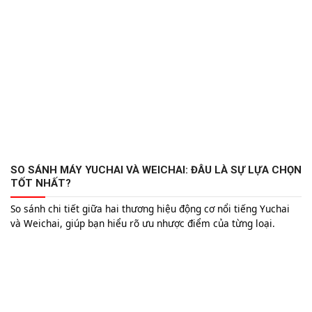
Ấn Độ và Brazil. Các sản phẩm của Cummins được ứng dụng
rộng rãi trong xe tải, máy phát điện, và thiết bị xây dựng, nhờ
vào hiệu suất mạnh mẽ và độ bền cao. Tìm hiểu thêm về nguồn
gốc và chất lượng của máy Cummins trong bài viết này.
SO SÁNH MÁY YUCHAI VÀ WEICHAI: ĐÂU LÀ SỰ LỰA CHỌN
TỐT NHẤT?
So sánh chi tiết giữa hai thương hiệu động cơ nổi tiếng Yuchai
và Weichai, giúp bạn hiểu rõ ưu nhược điểm của từng loại.
Khám phá ngay để đưa ra quyết định tối ưu nhất cho nhu cầu
của bạn.