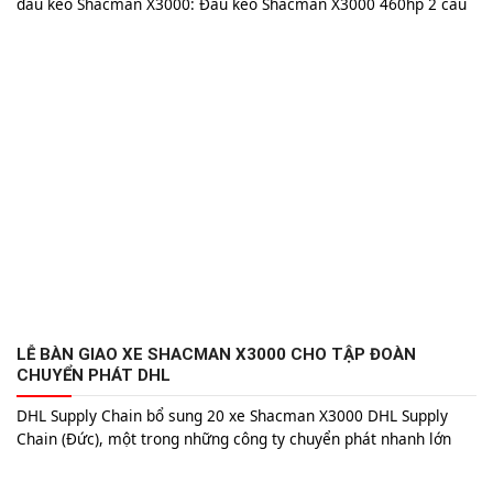
đầu kéo Shacman X3000: Đầu kéo Shacman X3000 460hp 2 cầu
2024 1,1**，000,000 Giá đã bao gồm VAT Đầu kéo Shacman
X3000 400hp 2 cầu 2024 1,1**，000,000 Giá đã bao gồm VAT
Đầu kéo Shacman X3000 400hp 2 cầu 2023 1,0**,000,000 Giá
đã bao gồm VAT
LỄ BÀN GIAO XE SHACMAN X3000 CHO TẬP ĐOÀN
CHUYỂN PHÁT DHL
DHL Supply Chain bổ sung 20 xe Shacman X3000 DHL Supply
Chain (Đức), một trong những công ty chuyển phát nhanh lớn
nhất thế giới đã giới thiệu dòng phương tiện vận chuyển mới,
bao gồm 20 xe tải Shacman X3000 với động cơ khí nén tự nhiên