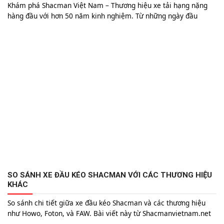
Khám phá Shacman Việt Nam – Thương hiệu xe tải hạng nặng
hàng đầu với hơn 50 năm kinh nghiệm. Từ những ngày đầu
thành lập tại Trung Quốc đến việc chinh phục thị trường Việt
Nam, Shacman không ngừng cung cấp những dòng xe tải chất
lượng cao, mạnh mẽ và bền bỉ. Tìm hiểu về sự hiện diện vững
mạnh của Shacman tại Việt Nam, các sản phẩm nổi bật, dịch vụ
hậu mãi chuyên nghiệp và cam kết phát triển bền vững.
SO SÁNH XE ĐẦU KÉO SHACMAN VỚI CÁC THƯƠNG HIỆU
KHÁC
So sánh chi tiết giữa xe đầu kéo Shacman và các thương hiệu
như Howo, Foton, và FAW. Bài viết này từ Shacmanvietnam.net
sẽ giúp anh chị hiểu rõ ưu điểm của Shacman về công suất, độ