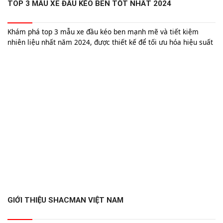
TOP 3 MẪU XE ĐẦU KÉO BEN TỐT NHẤT 2024
Khám phá top 3 mẫu xe đầu kéo ben mạnh mẽ và tiết kiệm
nhiên liệu nhất năm 2024, được thiết kế để tối ưu hóa hiệu suất
và độ bền cho các công trình xây dựng lớn.
GIỚI THIỆU SHACMAN VIỆT NAM