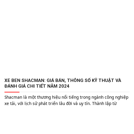
(CNG) vào dịch vụ của mình. Các...
XE BEN SHACMAN: GIÁ BÁN, THÔNG SỐ KỸ THUẬT VÀ
ĐÁNH GIÁ CHI TIẾT NĂM 2024
Shacman là một thương hiệu nổi tiếng trong ngành công nghiệp
xe tải, với lịch sử phát triển lâu đời và uy tín. Thành lập từ
những năm 1968, Shacman đã không ngừng cải tiến và phát
triển để trở thành một trong những nhà sản xuất xe tải hàng
đầu thế giới. Các sản...