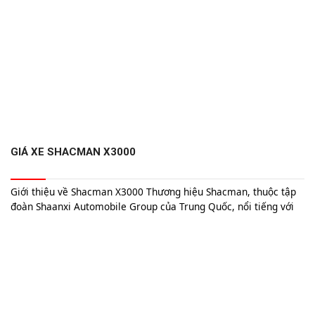
GIÁ XE SHACMAN X3000
Giới thiệu về Shacman X3000 Thương hiệu Shacman, thuộc tập
đoàn Shaanxi Automobile Group của Trung Quốc, nổi tiếng với
việc sản xuất các dòng xe tải chất lượng cao và bền bỉ. Dòng xe
Shacman X3000 là một trong những sản phẩm nổi bật của hãng,
được thiết kế để đáp ứng nhu cầu...