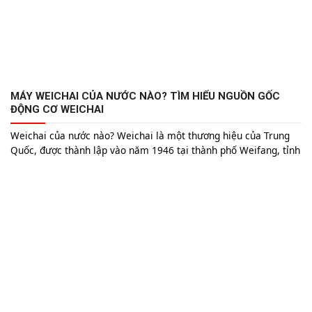
MÁY WEICHAI CỦA NƯỚC NÀO? TÌM HIỂU NGUỒN GỐC
ĐỘNG CƠ WEICHAI
Weichai của nước nào? Weichai là một thương hiệu của Trung
Quốc, được thành lập vào năm 1946 tại thành phố Weifang, tỉnh
Sơn Đông. Ban đầu, Weichai là một nhà máy nhỏ chuyên sản
xuất động cơ diesel cho các loại tàu thủy và thiết bị quân sự.